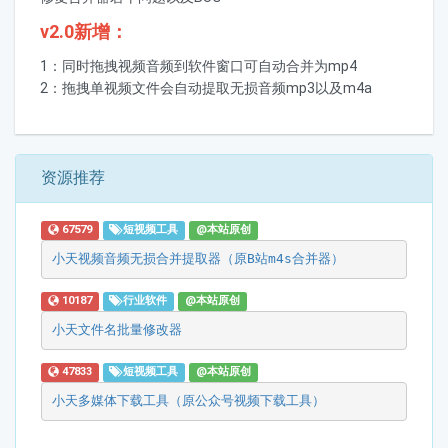
v2.0新增：
1：同时拖拽视频音频到软件窗口可自动合并为mp4
2：拖拽单视频文件会自动提取无损音频mp3以及m4a
资源推荐
67579
短视频工具
@本站原创
小天视频音频无损合并提取器（原B站m4s合并器）
10187
行业软件
@本站原创
小天文件名批量修改器
47833
短视频工具
@本站原创
小天多媒体下载工具（原公众号视频下载工具）