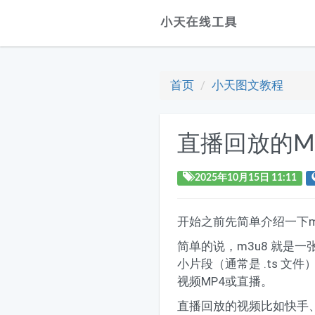
首页
小天图文教程
直播回放的m
2025年10月15日 11:11
开始之前先简单介绍一下m
简单的说，m3u8 就是
小片段（通常是 .ts 
视频MP4或直播。
直播回放的视频比如快手