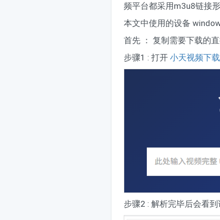
频平台都采用m3u8链接
本文中使用的设备 windo
首先 ： 复制需要下载的
步骤1 : 打开
小天视频下载
步骤2 : 解析完毕后会看