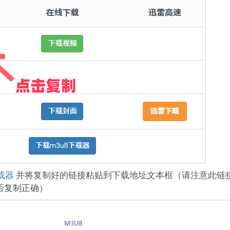
载器
并将复制好的链接粘贴到下载地址文本框（请注意此链接一
否复制正确）