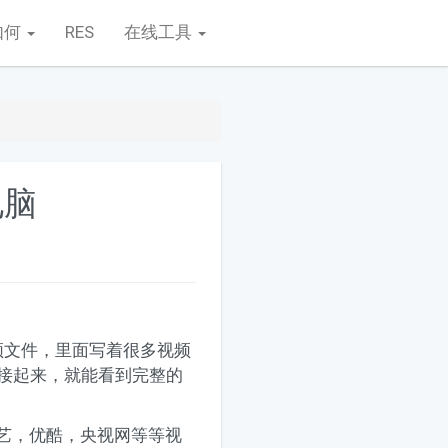
如何
RES
在线工具
电脑
视频文件，里面写着很多视频
拼接起来，就能看到完整的
奇艺，优酷，央视网等等视