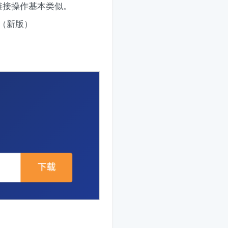
链接操作基本类似。
（新版）