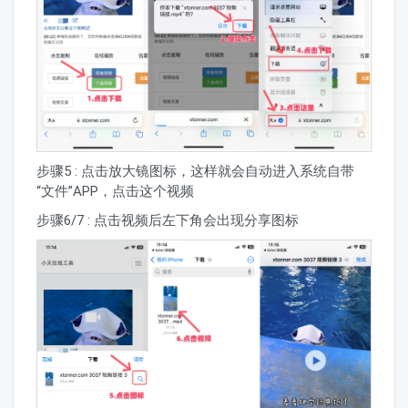
步骤5 : 点击放大镜图标，这样就会自动进入系统自带
“文件”APP，点击这个视频
步骤6/7 : 点击视频后左下角会出现分享图标