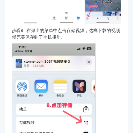
步骤8 : 在弹出的菜单中点击存储视频，这样下载的视频
就完美保存到了手机相册。