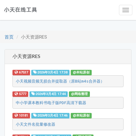
Tog
navi
首页
小天资源RES
小天资源RES
67537
2026年3月4日 17:38
@本站原创
小天视频音频无损合并提取器（原B站m4s合并器）
5777
2026年3月4日 17:44
@网络整理
中小学课本教科书电子版PDF高清下载器
10181
2026年3月4日 17:46
@本站原创
小天文件名批量修改器