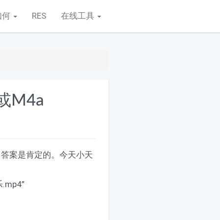
如何
RES
在线工具
或m4a
？答案是肯定的。今天小天
。
mp4”