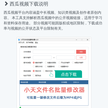
西瓜视频下载说明
西瓜视频平台内容涵盖中长视频、知识类视频及创作者原创内
容。 本工具支持解析西瓜视频中的公开视频链接，适用于学习
和资料保存用途。 部分视频可能因版权或地区限制，下载成功
率与视频的公开状态及平台限制有关。