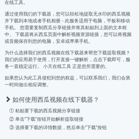
在线工具。
通过使用我们的下载器，您可以轻松地提取无水印的西瓜视频
并下载到本地或者手机相册 - 此服务适用于电脑，平板和移动
手机。 您需要复制西瓜分享链接并将其粘贴到上面的文本框
中。 下载器将从西瓜页面中解析视频资源链接，您可以将视频
或音频保存到您的电脑，安卓或苹果手机。
为什么选择我们的西瓜视频在线下载器来帮您下载提取视频？
我们的应用易于使用，打开直接一键解析，点击下载即可，服
务一直稳定运行。 小天在线工具 正是您所需要的。
如果您认为此工具侵犯到您的权益，可以联系我们，我们会第
一时间做出相应调整。
如何使用西瓜视频在线下载器？
① 粘贴要下载的西瓜视频分享链接
② 单击“下载”按钮开始解析提取链接
③ 选择要下载的详情数据，然后单击“下载”按钮