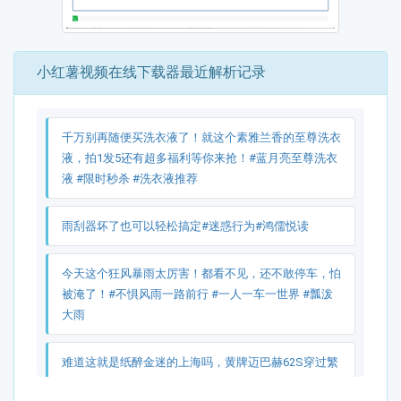
小红薯视频在线下载器最近解析记录
千万别再随便买洗衣液了！就这个素雅兰香的至尊洗衣
液，拍1发5还有超多福利等你来抢！#蓝月亮至尊洗衣
液 #限时秒杀 #洗衣液推荐
雨刮器坏了也可以轻松搞定#迷惑行为#鸿儒悦读
今天这个狂风暴雨太厉害！都看不见，还不敢停车，怕
被淹了！#不惧风雨一路前行 #一人一车一世界 #瓢泼
大雨
难道这就是纸醉金迷的上海吗，黄牌迈巴赫62S穿过繁
华街头！#汽车摄影 #豪车跑车 #大玩具 #姿态 #与众不