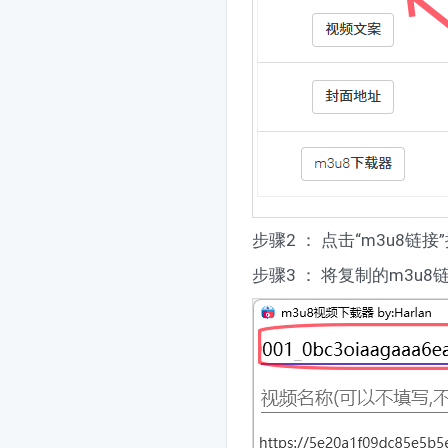
步骤2 ： 点击“m3u8
步骤3 ： 将复制的m3