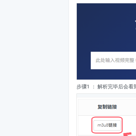
步骤1 ： 解析完毕后会