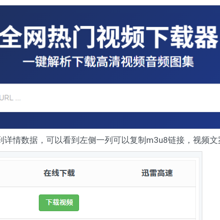
看到详情数据，可以看到左侧一列可以复制m3u8链接，视频