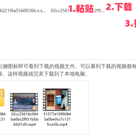
点击右侧图标即可看到下载的视频文件。可以看到下载的视频都
除。这样视频就完美下载到了本地电脑。