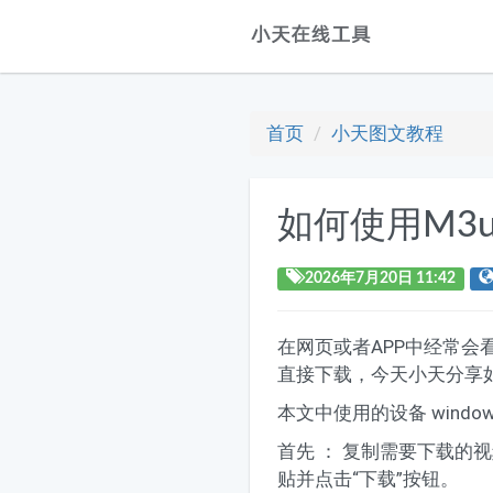
首页
小天图文教程
如何使用m3
2026年7月20日 11:42
在网页或者APP中经常
直接下载，今天小天分享
本文中使用的设备 windo
首先 ： 复制需要下载的
贴并点击“下载”按钮。