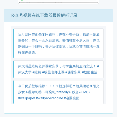
公众号视频在线下载器最近解析记录
我可以问你那些笨问题吗，你在不在乎我，我是不是最
重要的，你会不会永远爱我。哪怕答案不尽人意，你也
欺骗我一下好吗，告诉我你爱我，我就心甘情愿地一直
待在你身边。
武大明星陈铭老师课堂实录，与学生亲切互动交流！ #
武汉大学 #陈铭 #明星老师上课 #课堂实录 #校园生活
今日优质壁纸推荐！！！ 1.就这样吧 2.随风摆动 3.阳光
少女 4.薇尔莉特 5.珂朵莉/chtholly 6.砂金2-PMQZ
#wallpaper #wallpaperengine #电脑桌面
新疆伊宁六星街里的明珠又美又飒引的路人游客纷纷要